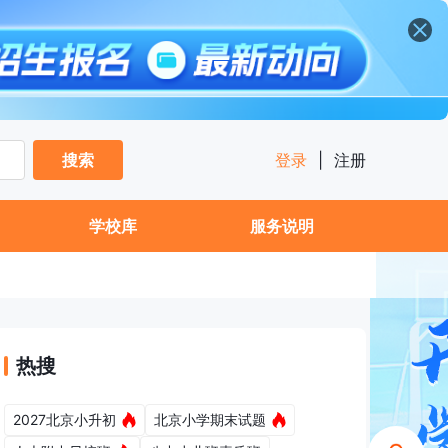
搜索
登录
|
注册
学校库
服务说明
热搜
2027北京小升初
北京小学期末试题