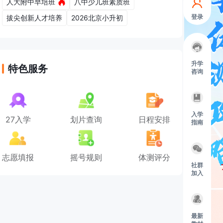
人大附中早培班
八中少儿班素质班
登录
拔尖创新人才培养
2026北京小升初
升学
特色服务
咨询
入学
27入学
划片查询
日程安排
指南
志愿填报
摇号规则
体测评分
社群
加入
最新