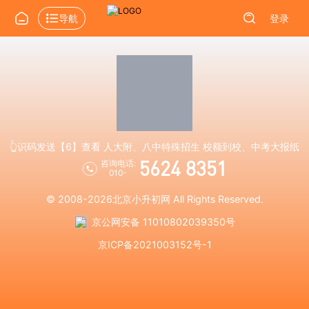
导航
登录
👆识码发送【6】查看 人大附、八中特殊招生 校额到校、中考大报纸
5624 8351
咨询电话:
010-
© 2008-2026
北京小升初网
All Rights Reserved.
京公网安备 11010802039350号
京ICP备2021003152号-1