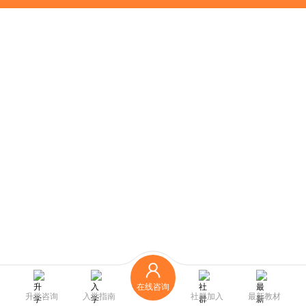
在线咨询
升学咨询
入学指南
社群加入
最新教材