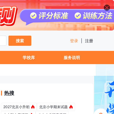
搜索
登录
|
注册
学校库
服务说明
热搜
2027北京小升初
北京小学期末试题