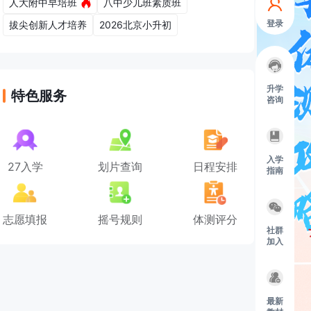
人大附中早培班
八中少儿班素质班
登录
拔尖创新人才培养
2026北京小升初
升学
特色服务
咨询
入学
27入学
划片查询
日程安排
指南
志愿填报
摇号规则
体测评分
社群
加入
最新