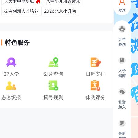
人大附中早培班
八中少儿班素质班
登录
拔尖创新人才培养
2026北京小升初
升学
特色服务
咨询
入学
27入学
划片查询
日程安排
指南
志愿填报
摇号规则
体测评分
社群
加入
最新