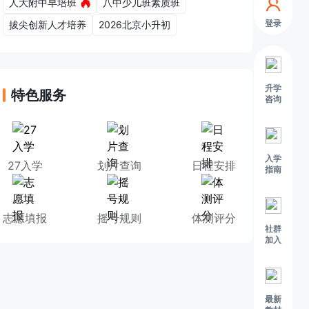
人大附中早培班
八中少儿班素质班
登录
拔尖创新人才培养
2026北京小升初
升学
特色服务
咨询
入学
27入学
划片查询
日程安排
指南
志愿填报
摇号规则
体测评分
社群
加入
最新