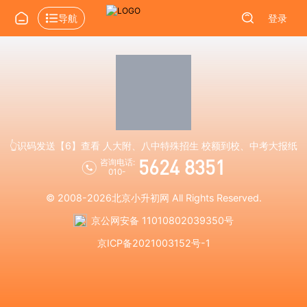
导航
登录
👆识码发送【6】查看 人大附、八中特殊招生 校额到校、中考大报纸
5624 8351
咨询电话:
010-
© 2008-2026
北京小升初网
All Rights Reserved.
京公网安备 11010802039350号
京ICP备2021003152号-1