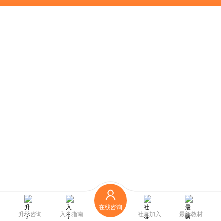
在线咨询
升学咨询
入学指南
社群加入
最新教材