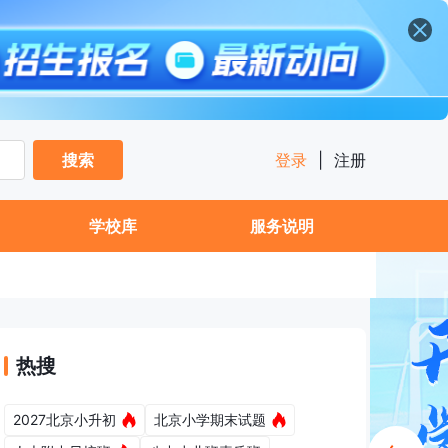
搜索
登录
|
注册
学校库
服务说明
热搜
2027北京小升初
北京小学期末试题