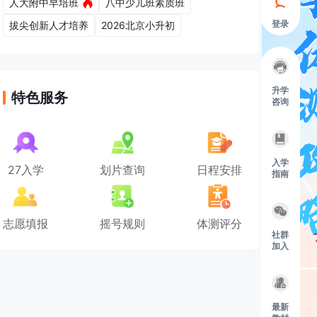
人大附中早培班
八中少儿班素质班
登录
拔尖创新人才培养
2026北京小升初
升学
特色服务
咨询
入学
27入学
划片查询
日程安排
指南
志愿填报
摇号规则
体测评分
社群
加入
最新