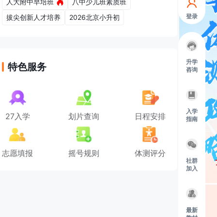
人大附中早培班
八中少儿班素质班
登录
拔尖创新人才培养
2026北京小升初
升学
特色服务
咨询
入学
27入学
划片查询
日程安排
指南
志愿填报
摇号规则
体测评分
社群
加入
最新