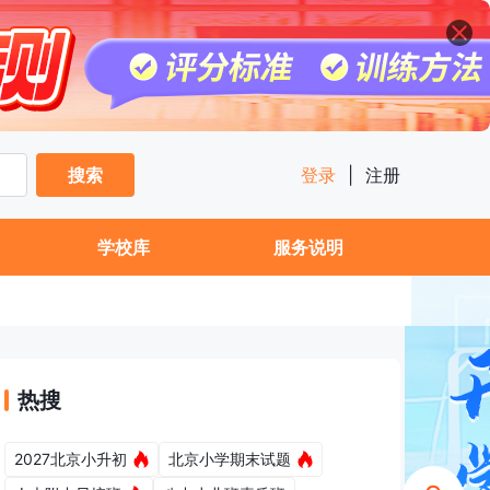
搜索
登录
|
注册
学校库
服务说明
热搜
2027北京小升初
北京小学期末试题