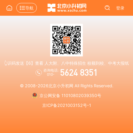
导航
登录
👆识码发送【6】查看 人大附、八中特殊招生 校额到校、中考大报纸
5624 8351
咨询电话:
010-
© 2008-2026
北京小升初网
All Rights Reserved.
京公网安备 11010802039350号
京ICP备2021003152号-1