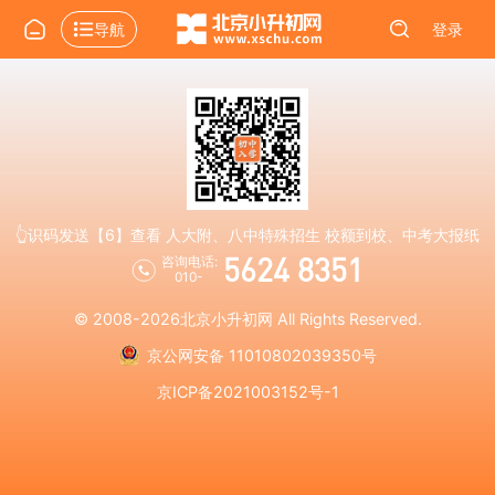
导航
登录
👆识码发送【6】查看 人大附、八中特殊招生 校额到校、中考大报纸
5624 8351
咨询电话:
010-
© 2008-2026
北京小升初网
All Rights Reserved.
京公网安备 11010802039350号
京ICP备2021003152号-1