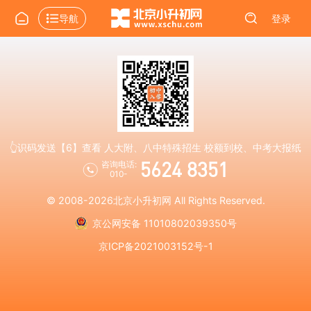
导航
登录
👆识码发送【6】查看 人大附、八中特殊招生 校额到校、中考大报纸
5624 8351
咨询电话:
010-
© 2008-2026
北京小升初网
All Rights Reserved.
京公网安备 11010802039350号
京ICP备2021003152号-1