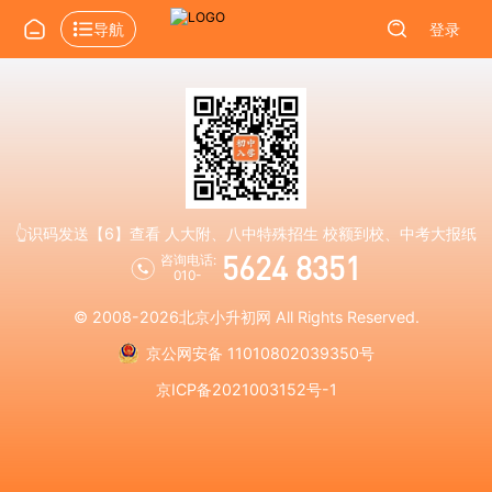
导航
登录
👆识码发送【6】查看 人大附、八中特殊招生 校额到校、中考大报纸
5624 8351
咨询电话:
010-
© 2008-2026
北京小升初网
All Rights Reserved.
京公网安备 11010802039350号
京ICP备2021003152号-1