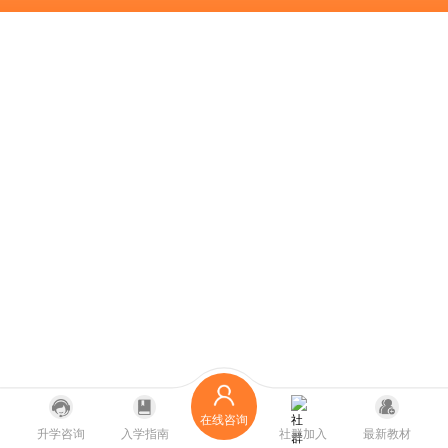
在线咨询
升学咨询
入学指南
社群加入
最新教材