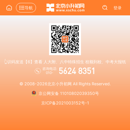
导航
登录
👆识码发送【6】查看 人大附、八中特殊招生 校额到校、中考大报纸
5624 8351
咨询电话:
010-
© 2008-2026
北京小升初网
All Rights Reserved.
京公网安备 11010802039350号
京ICP备2021003152号-1