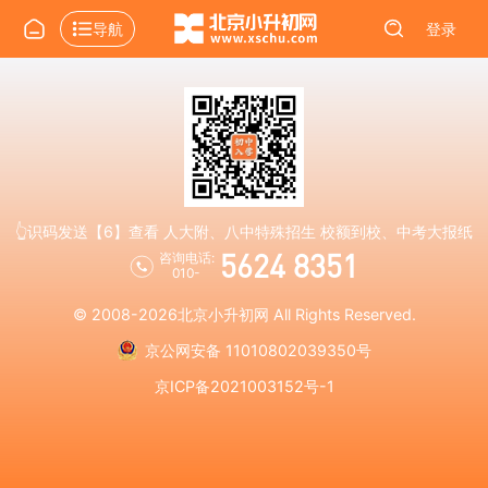
导航
登录
👆识码发送【6】查看 人大附、八中特殊招生 校额到校、中考大报纸
5624 8351
咨询电话:
010-
© 2008-2026
北京小升初网
All Rights Reserved.
京公网安备 11010802039350号
京ICP备2021003152号-1