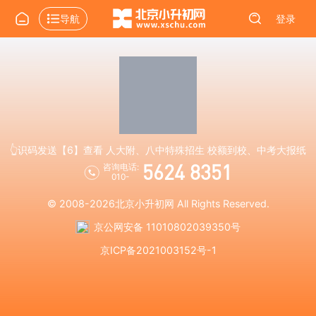
导航
登录
👆识码发送【6】查看 人大附、八中特殊招生 校额到校、中考大报纸
5624 8351
咨询电话:
010-
© 2008-2026
北京小升初网
All Rights Reserved.
京公网安备 11010802039350号
京ICP备2021003152号-1