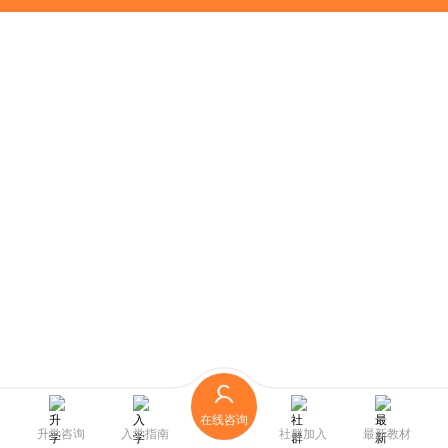
在线咨询
升学咨询
入学指南
社群加入
最新教材