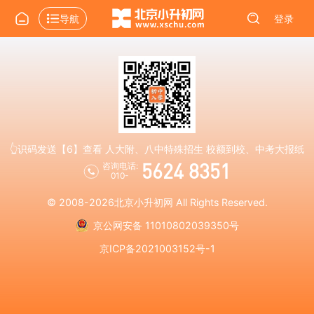
导航
登录
👆识码发送【6】查看 人大附、八中特殊招生 校额到校、中考大报纸
5624 8351
咨询电话:
010-
© 2008-2026
北京小升初网
All Rights Reserved.
京公网安备 11010802039350号
京ICP备2021003152号-1