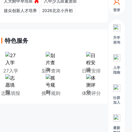
人大附中早培班
八中少儿班素质班
登录
拔尖创新人才培养
2026北京小升初
升学
特色服务
咨询
入学
27入学
划片查询
日程安排
指南
志愿填报
摇号规则
体测评分
社群
加入
最新