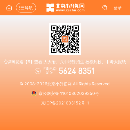
导航
登录
👆识码发送【6】查看 人大附、八中特殊招生 校额到校、中考大报纸
5624 8351
咨询电话:
010-
© 2008-2026
北京小升初网
All Rights Reserved.
京公网安备 11010802039350号
京ICP备2021003152号-1