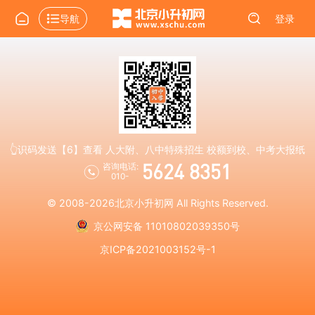
导航
登录
👆识码发送【6】查看 人大附、八中特殊招生 校额到校、中考大报纸
5624 8351
咨询电话:
010-
© 2008-2026
北京小升初网
All Rights Reserved.
京公网安备 11010802039350号
京ICP备2021003152号-1