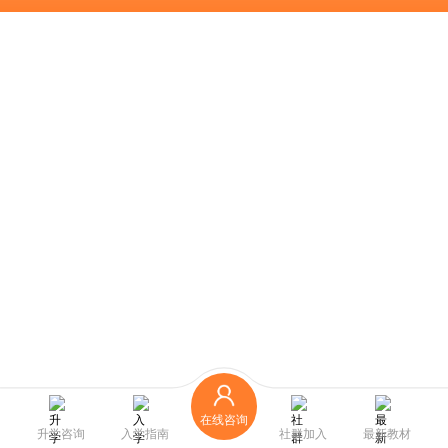
在线咨询
升学咨询
入学指南
社群加入
最新教材