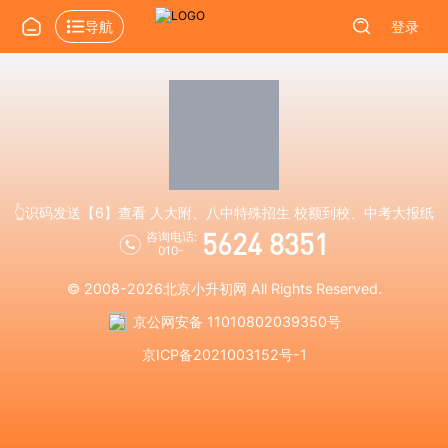
导航
登录
👆识码发送【6】查看 人大附、八中特殊招生 校额到校、中考大报纸
5624 8351
咨询电话:
010-
© 2008-2026
北京小升初网
All Rights Reserved.
京公网安备 11010802039350号
京ICP备2021003152号-1