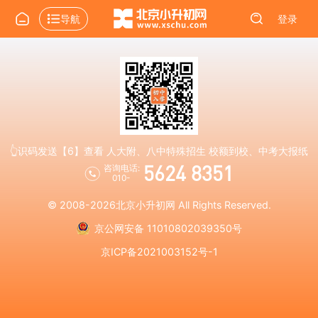
导航
登录
👆识码发送【6】查看 人大附、八中特殊招生 校额到校、中考大报纸
5624 8351
咨询电话:
010-
© 2008-2026
北京小升初网
All Rights Reserved.
京公网安备 11010802039350号
京ICP备2021003152号-1