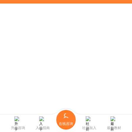
在线咨询
升学咨询
入学指南
社群加入
最新教材