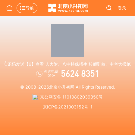
导航
登录
👆识码发送【6】查看 人大附、八中特殊招生 校额到校、中考大报纸
5624 8351
咨询电话:
010-
© 2008-2026
北京小升初网
All Rights Reserved.
京公网安备 11010802039350号
京ICP备2021003152号-1