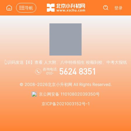
导航
登录
👆识码发送【6】查看 人大附、八中特殊招生 校额到校、中考大报纸
5624 8351
咨询电话:
010-
© 2008-2026
北京小升初网
All Rights Reserved.
京公网安备 11010802039350号
京ICP备2021003152号-1