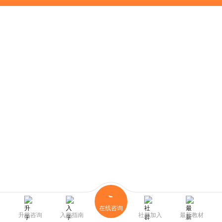
在线咨询
升学咨询
入学指南
社群加入
最新教材