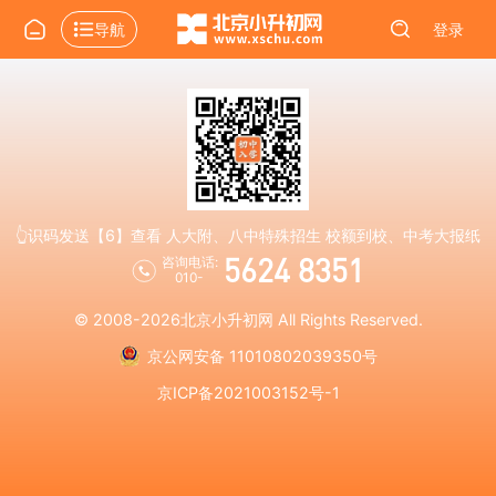
导航
登录
👆识码发送【6】查看 人大附、八中特殊招生 校额到校、中考大报纸
5624 8351
咨询电话:
010-
© 2008-2026
北京小升初网
All Rights Reserved.
京公网安备 11010802039350号
京ICP备2021003152号-1