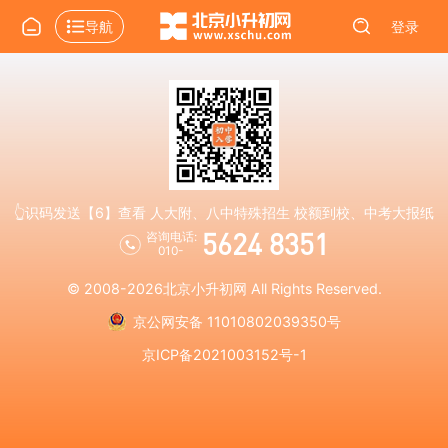
导航
登录
👆识码发送【6】查看 人大附、八中特殊招生 校额到校、中考大报纸
5624 8351
咨询电话:
010-
© 2008-2026
北京小升初网
All Rights Reserved.
京公网安备 11010802039350号
京ICP备2021003152号-1