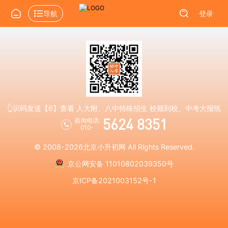
导航
登录
👆识码发送【6】查看 人大附、八中特殊招生 校额到校、中考大报纸
5624 8351
咨询电话:
010-
© 2008-2026
北京小升初网
All Rights Reserved.
京公网安备 11010802039350号
京ICP备2021003152号-1