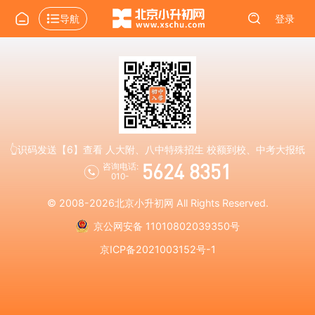
导航
登录
👆识码发送【6】查看 人大附、八中特殊招生 校额到校、中考大报纸
5624 8351
咨询电话:
010-
© 2008-2026
北京小升初网
All Rights Reserved.
京公网安备 11010802039350号
京ICP备2021003152号-1