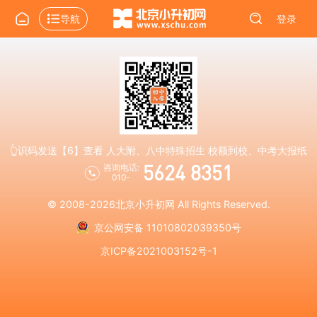
导航
登录
👆识码发送【6】查看 人大附、八中特殊招生 校额到校、中考大报纸
5624 8351
咨询电话:
010-
© 2008-2026
北京小升初网
All Rights Reserved.
京公网安备 11010802039350号
京ICP备2021003152号-1