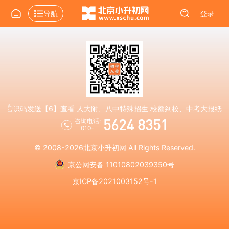
导航
登录
👆识码发送【6】查看 人大附、八中特殊招生 校额到校、中考大报纸
5624 8351
咨询电话:
010-
© 2008-2026
北京小升初网
All Rights Reserved.
京公网安备 11010802039350号
京ICP备2021003152号-1