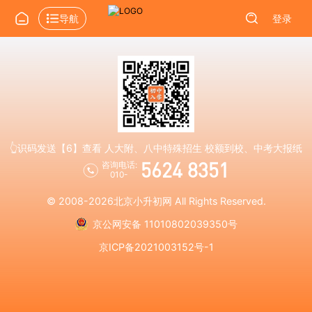
导航
登录
👆识码发送【6】查看 人大附、八中特殊招生 校额到校、中考大报纸
5624 8351
咨询电话:
010-
© 2008-2026
北京小升初网
All Rights Reserved.
京公网安备 11010802039350号
京ICP备2021003152号-1