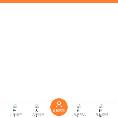
在线咨询
升学咨询
入学指南
社群加入
最新教材