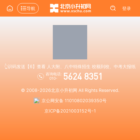
导航
登录
👆识码发送【6】查看 人大附、八中特殊招生 校额到校、中考大报纸
5624 8351
咨询电话:
010-
© 2008-2026
北京小升初网
All Rights Reserved.
京公网安备 11010802039350号
京ICP备2021003152号-1