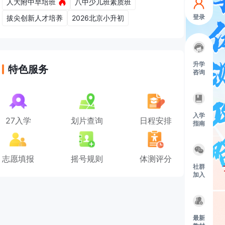
人大附中早培班
八中少儿班素质班
登录
拔尖创新人才培养
2026北京小升初
升学
特色服务
咨询
入学
27入学
划片查询
日程安排
指南
志愿填报
摇号规则
体测评分
社群
加入
最新