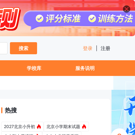
搜索
登录
|
注册
学校库
服务说明
热搜
2027北京小升初
北京小学期末试题