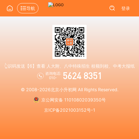
导航
登录
👆识码发送【6】查看 人大附、八中特殊招生 校额到校、中考大报纸
5624 8351
咨询电话:
010-
© 2008-2026
北京小升初网
All Rights Reserved.
京公网安备 11010802039350号
京ICP备2021003152号-1