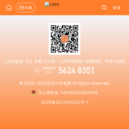
导航
登录
👆识码发送【6】查看 人大附、八中特殊招生 校额到校、中考大报纸
5624 8351
咨询电话:
010-
© 2008-2026
北京小升初网
All Rights Reserved.
京公网安备 11010802039350号
京ICP备2021003152号-1