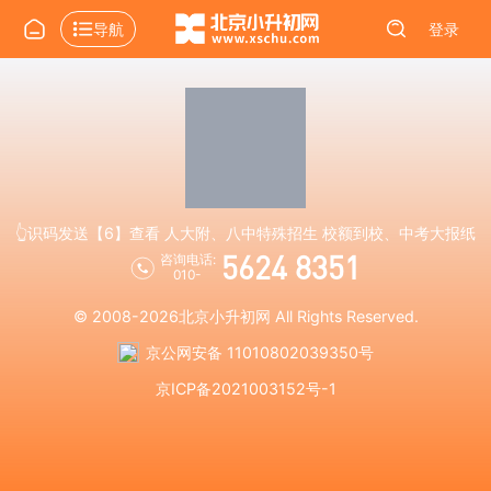
导航
登录
👆识码发送【6】查看 人大附、八中特殊招生 校额到校、中考大报纸
5624 8351
咨询电话:
010-
© 2008-2026
北京小升初网
All Rights Reserved.
京公网安备 11010802039350号
京ICP备2021003152号-1