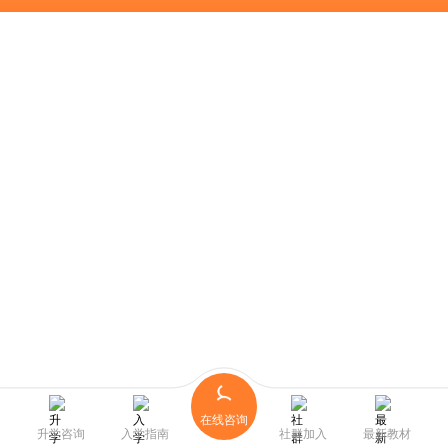
在线咨询
升学咨询
入学指南
社群加入
最新教材