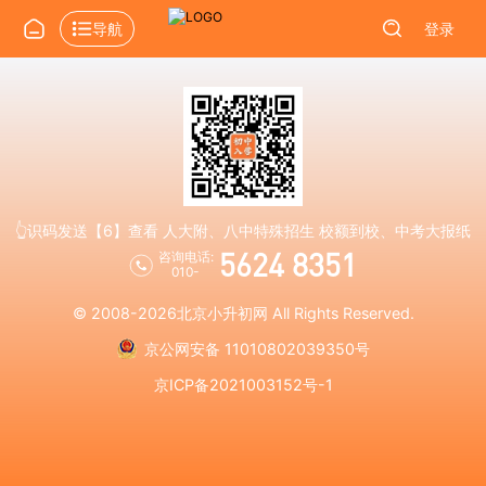
导航
登录
👆识码发送【6】查看 人大附、八中特殊招生 校额到校、中考大报纸
5624 8351
咨询电话:
010-
© 2008-2026
北京小升初网
All Rights Reserved.
京公网安备 11010802039350号
京ICP备2021003152号-1