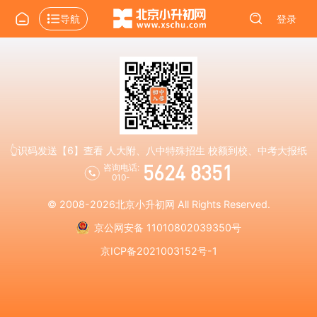
导航
登录
👆识码发送【6】查看 人大附、八中特殊招生 校额到校、中考大报纸
5624 8351
咨询电话:
010-
© 2008-2026
北京小升初网
All Rights Reserved.
京公网安备 11010802039350号
京ICP备2021003152号-1