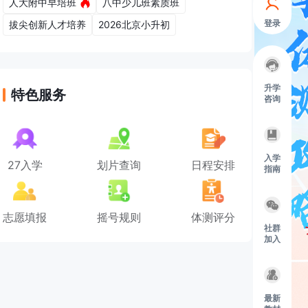
人大附中早培班
八中少儿班素质班
登录
拔尖创新人才培养
2026北京小升初
升学
特色服务
咨询
入学
27入学
划片查询
日程安排
指南
志愿填报
摇号规则
体测评分
社群
加入
最新