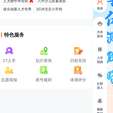
人大附中早培班
八中少儿班素质班
登录
拔尖创新人才培养
2026北京小升初
升学
特色服务
咨询
入学
27入学
划片查询
日程安排
指南
志愿填报
摇号规则
体测评分
社群
加入
最新