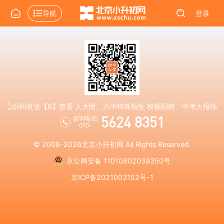
导航
登录
👆识码发送【6】查看 人大附、八中特殊招生 校额到校、中考大报纸
5624 8351
咨询电话:
010-
© 2008-2026
北京小升初网
All Rights Reserved.
京公网安备 11010802039350号
京ICP备2021003152号-1