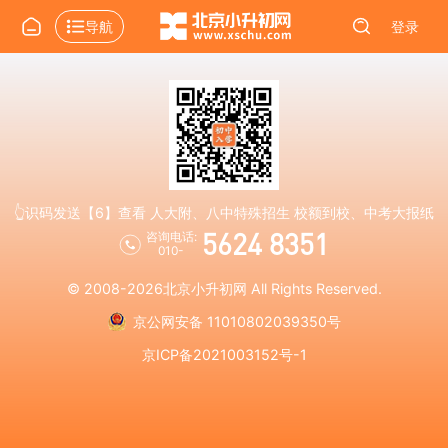
导航
登录
👆识码发送【6】查看 人大附、八中特殊招生 校额到校、中考大报纸
5624 8351
咨询电话:
010-
© 2008-2026
北京小升初网
All Rights Reserved.
京公网安备 11010802039350号
京ICP备2021003152号-1