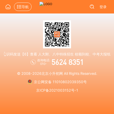
导航
登录
👆识码发送【6】查看 人大附、八中特殊招生 校额到校、中考大报纸
5624 8351
咨询电话:
010-
© 2008-2026
北京小升初网
All Rights Reserved.
京公网安备 11010802039350号
京ICP备2021003152号-1