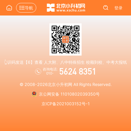
导航
登录
👆识码发送【6】查看 人大附、八中特殊招生 校额到校、中考大报纸
5624 8351
咨询电话:
010-
© 2008-2026
北京小升初网
All Rights Reserved.
京公网安备 11010802039350号
京ICP备2021003152号-1