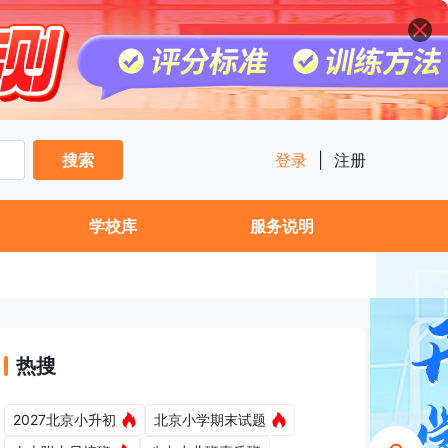
搜索
登录
|
注册
学校库
服务说明
热搜
2027北京小升初
北京小学期末试题