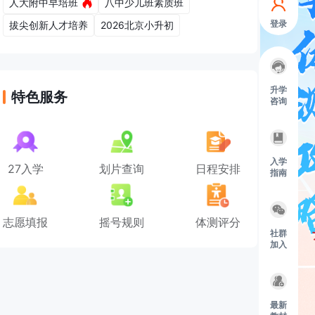
人大附中早培班
八中少儿班素质班
登录
拔尖创新人才培养
2026北京小升初
升学
特色服务
咨询
入学
27入学
划片查询
日程安排
指南
志愿填报
摇号规则
体测评分
社群
加入
最新