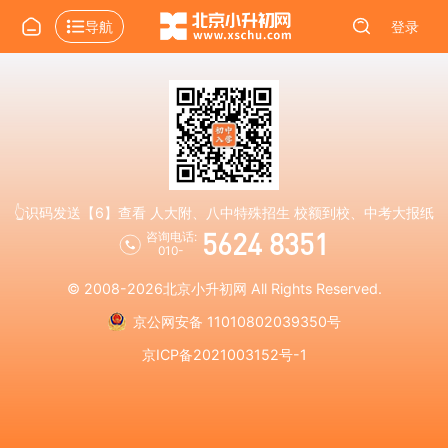
导航
登录
👆识码发送【6】查看 人大附、八中特殊招生 校额到校、中考大报纸
5624 8351
咨询电话:
010-
© 2008-2026
北京小升初网
All Rights Reserved.
京公网安备 11010802039350号
京ICP备2021003152号-1