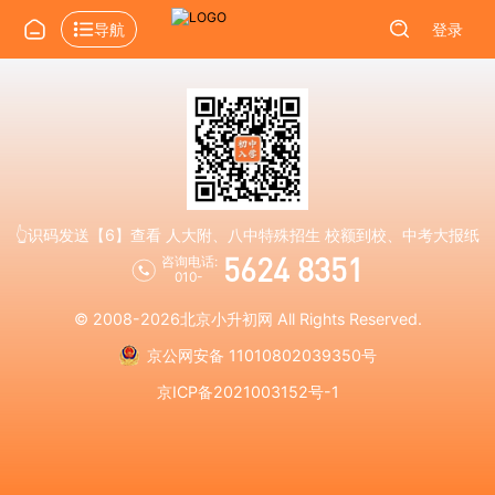
导航
登录
👆识码发送【6】查看 人大附、八中特殊招生 校额到校、中考大报纸
5624 8351
咨询电话:
010-
© 2008-2026
北京小升初网
All Rights Reserved.
京公网安备 11010802039350号
京ICP备2021003152号-1