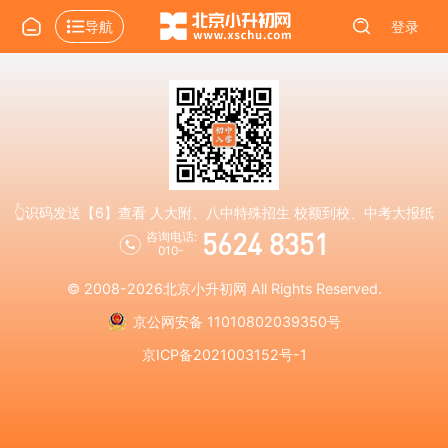
导航
登录
👆识码发送【6】查看 人大附、八中特殊招生 校额到校、中考大报纸
5624 8351
咨询电话:
010-
© 2008-2026
北京小升初网
All Rights Reserved.
京公网安备 11010802039350号
京ICP备2021003152号-1