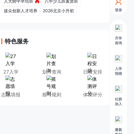
人大附中早培班
八中少儿班素质班
登录
拔尖创新人才培养
2026北京小升初
升学
特色服务
咨询
入学
27入学
划片查询
日程安排
指南
志愿填报
摇号规则
体测评分
社群
加入
最新