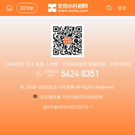
导航
登录
👆识码发送【6】查看 人大附、八中特殊招生 校额到校、中考大报纸
5624 8351
咨询电话:
010-
© 2008-2026
北京小升初网
All Rights Reserved.
京公网安备 11010802039350号
京ICP备2021003152号-1