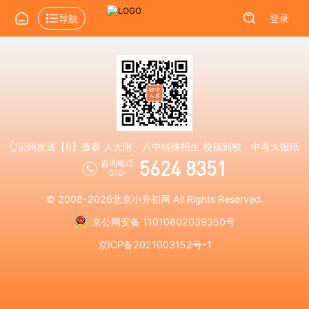
导航
登录
👆识码发送【6】查看 人大附、八中特殊招生 校额到校、中考大报纸
5624 8351
咨询电话:
010-
© 2008-2026
北京小升初网
All Rights Reserved.
京公网安备 11010802039350号
京ICP备2021003152号-1